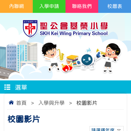
內聯網
入學申請
聯絡我們
校曆表
選單
首頁
>
入學與升學
>
校園影片
校園影片
請選擇年度