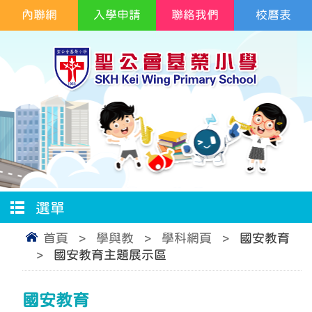
內聯網
入學申請
聯絡我們
校曆表
選單
首頁
>
學與教
>
學科網頁
>
國安教育
>
國安教育主題展示區
國安教育