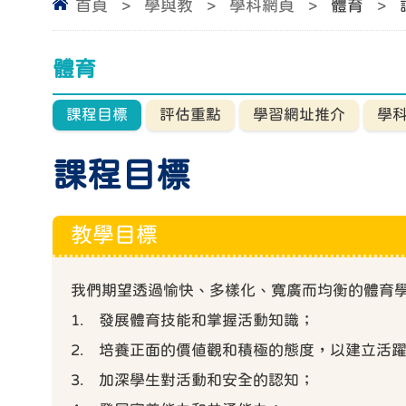
首頁
>
學與教
>
學科網頁
>
體育
>
體育
課程目標
評估重點
學習網址推介
學
課程目標
教學目標
我們期望透過愉快、多樣化、寬廣而均衡的體育
1. 發展體育技能和掌握活動知識；
2. 培養正面的價值觀和積極的態度，以建立活
3. 加深學生對活動和安全的認知；