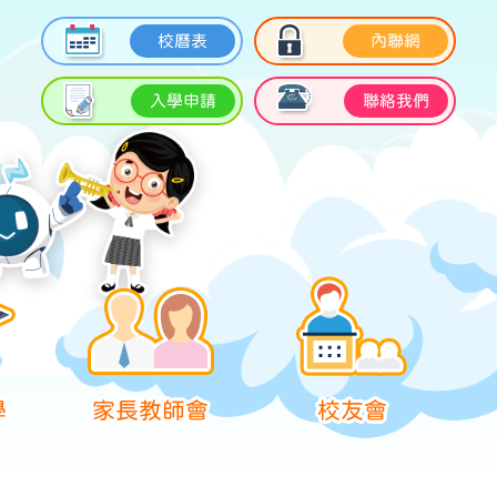
校曆表
內聯網
入學申請
聯絡我們
學
家長教師會
校友會