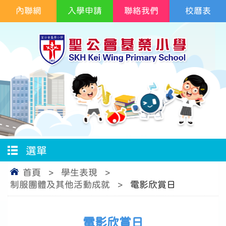
內聯網
入學申請
聯絡我們
校曆表
選單
首頁
>
學生表現
>
制服團體及其他活動成就
>
電影欣賞日
電影欣賞日