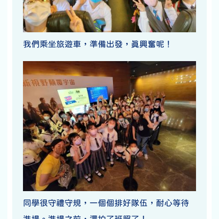
我們乘坐旅遊車，準備出發，真興奮呢！
同學很守禮守規，一個個排好隊伍，耐心等待