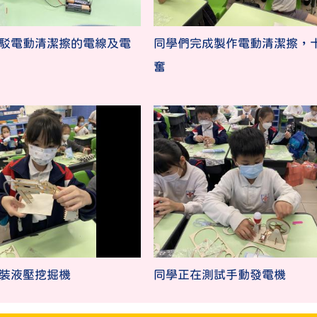
駁電動清潔擦的電線及電
同學們完成製作電動清潔擦，
奮
裝液壓挖掘機
同學正在測試手動發電機