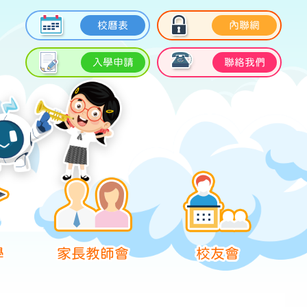
校曆表
內聯網
入學申請
聯絡我們
學
家長教師會
校友會