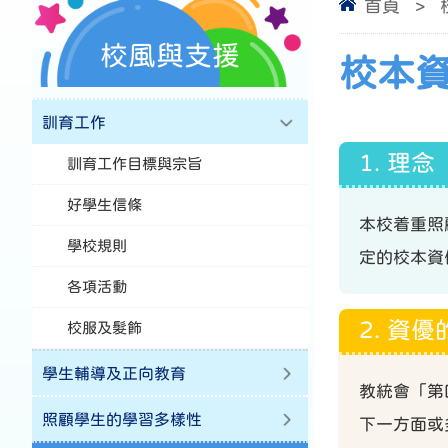
首頁
>
校風與支援
校本
訓育工作
1. 理念
訓育工作目標與宗旨
好學生信條
本校着重照
學校規則
定的校本資
各項活動
2. 資
校服及髮飾
學生輔導及正向教育
教統會「第
照顧學生的學習多樣性
下一方面或