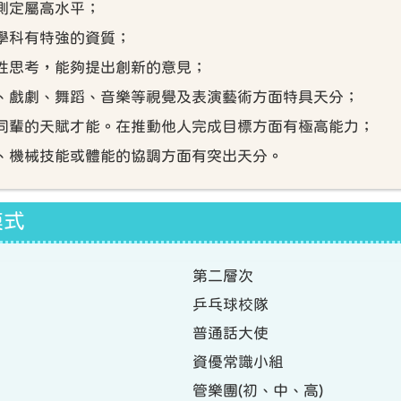
經測定屬高水平；
一學科有特強的資質；
創性思考，能夠提出創新的意見；
畫、戲劇、舞蹈、音樂等視覺及表演藝術方面特具天分；
導同輩的天賦才能。在推動他人完成目標方面有極高能力；
技、機械技能或體能的協調方面有突出天分。
模式
第二層次
乒乓球校隊
普通話大使
資優常識小組
管樂團(初、中、高)