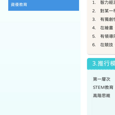
1. 智力
資優教育
2. 對某
3. 有獨
4. 在繪
5. 有領
6. 在競
3.推行
第一層次
STEM教育
高階思維