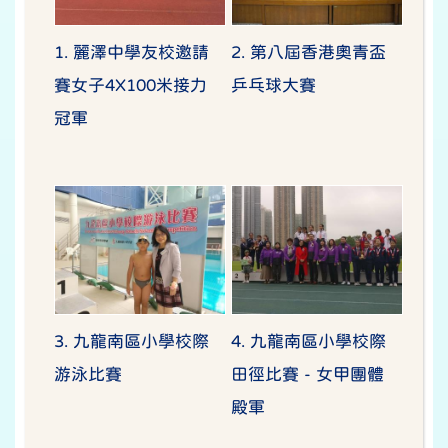
1. 麗澤中學友校邀請
2. 第八屆香港奧青盃
賽女子4X100米接力
乒乓球大賽
冠軍
3. 九龍南區小學校際
4. 九龍南區小學校際
游泳比賽
田徑比賽 - 女甲團體
殿軍