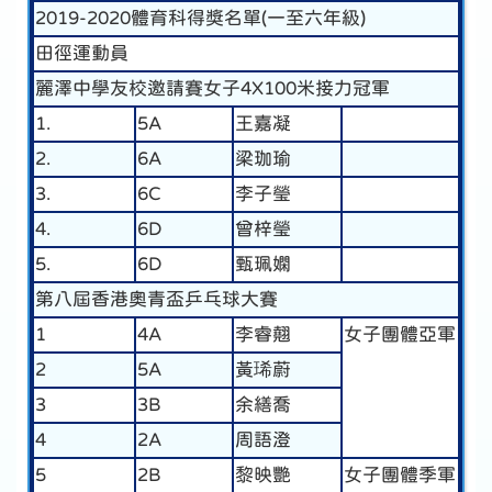
2019-2020體育科得獎名單(一至六年級)
田徑運動員
麗澤中學友校邀請賽女子4X100米接力冠軍
1.
5A
王嘉凝
2.
6A
梁珈瑜
3.
6C
李子瑩
4.
6D
曾梓瑩
5.
6D
甄珮嫻
第八屆香港奧青盃乒乓球大賽
1
4A
李睿翹
女子團體亞軍
2
5A
黃琋蔚
3
3B
余繕喬
4
2A
周語澄
5
2B
黎映艷
女子團體季軍