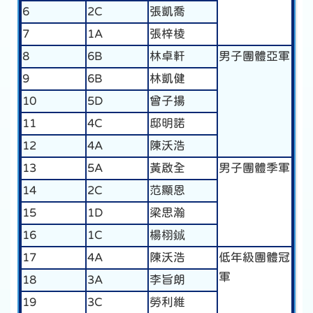
6
2C
張凱喬
7
1A
張梓棱
8
6B
林卓軒
男子團體亞軍
9
6B
林凱健
10
5D
曾子揚
11
4C
邸明諾
12
4A
陳沃浩
13
5A
黃啟全
男子團體季軍
14
2C
范顯恩
15
1D
梁思瀚
16
1C
楊栩鋮
17
4A
陳沃浩
低年級團體冠
軍
18
3A
李旨朗
19
3C
勞利維