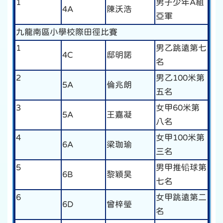
1
男子少年A組
4A
陳沃浩
亞軍
九龍南區小學校際田徑比賽
1
男乙跳遠第七
4C
邸明諾
名
2
男乙100米第
5A
倫兆朗
五名
3
女甲60米第
5A
王嘉凝
八名
4
女甲100米第
6A
梁珈瑜
三名
5
男甲推铅球第
6B
黎穎昊
七名
6
女甲跳遠第二
6D
曾梓瑩
名