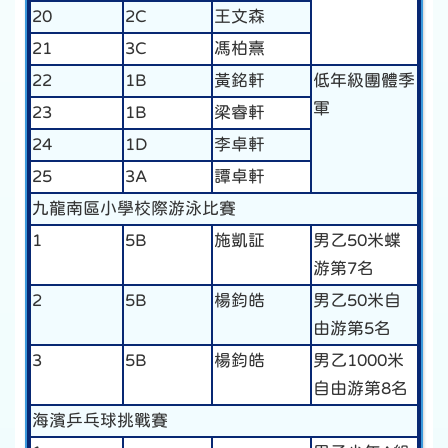
20
2C
王文森
21
3C
馮柏熹
22
1B
黃銘軒
低年級團體季
軍
23
1B
梁睿軒
24
1D
李卓軒
25
3A
譚卓軒
九龍南區小學校際游泳比賽
1
5B
施凱証
男乙50米蝶
游第7名
2
5B
楊鈞皓
男乙50米自
由游第5名
3
5B
楊鈞皓
男乙1000米
自由游第8名
海濱乒乓球挑戰賽