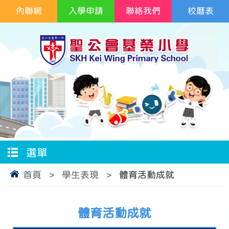
內聯網
入學申請
聯絡我們
校曆表
選單
首頁
>
學生表現
>
體育活動成就
體育活動成就