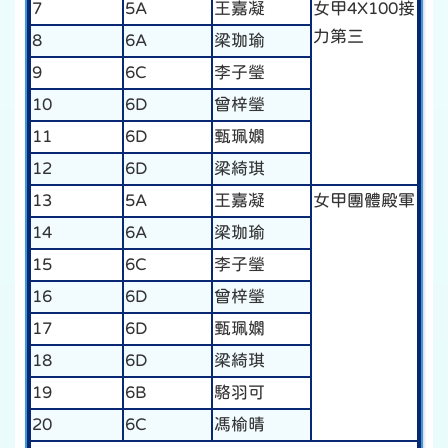
7
5A
王嘉凝
女甲4X100接
力第三
8
6A
梁珈瑜
9
6C
李子瑩
10
6D
曾梓瑩
11
6D
甄珮嫻
12
6D
梁綺琪
13
5A
王嘉凝
女甲團體殿軍
14
6A
梁珈瑜
15
6C
李子瑩
16
6D
曾梓瑩
17
6D
甄珮嫻
18
6D
梁綺琪
19
6B
駱羽可
20
6C
馮榆晴