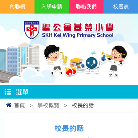
內聯網
入學申請
聯絡我們
校曆表
選單
首頁
>
學校概覽
>
校長的話
校長的話