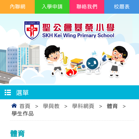
內聯網
入學申請
聯絡我們
校曆表
選單
首頁
>
學與教
>
學科網頁
>
體育
>
學生作品
體育