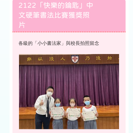
2122「快樂的鑰匙」中
文硬筆書法比賽獲獎照
片
各級的「小小書法家」與校長拍照留念