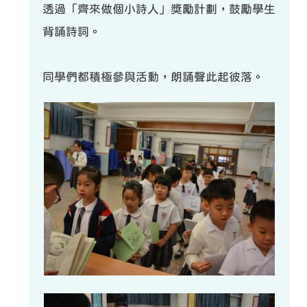
透過「齊來做個小詩人」獎勵計劃，鼓勵學生
背誦詩詞。
同學們都積極參與活動，朗誦聲此起彼落。