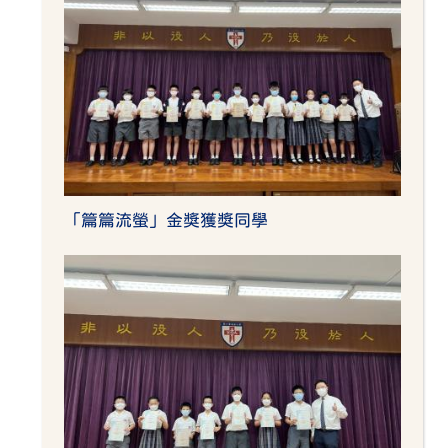
「篇篇流螢」金獎獲獎同學