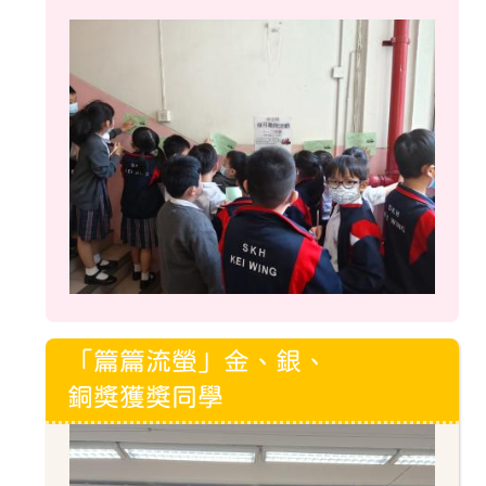
「篇篇流螢」金、銀、
銅獎獲獎同學