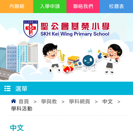
內聯網
入學申請
聯絡我們
校曆表
選單
首頁
>
學與教
>
學科網頁
>
中文
>
學科活動
中文