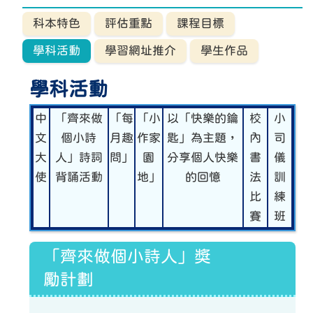
科本特色
評估重點
課程目標
學科活動
學習網址推介
學生作品
學科活動
中
「齊來做
「每
「小
以「快樂的鑰
校
小
文
個小詩
月趣
作家
匙」為主題，
內
司
大
人」詩詞
問」
園
分享個人快樂
書
儀
使
背誦活動
地」
的回憶
法
訓
比
練
賽
班
「齊來做個小詩人」獎
勵計劃