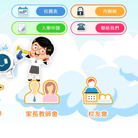
校曆表
內聯網
入學申請
聯絡我們
學
家長教師會
校友會