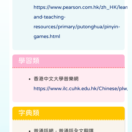
https://www.pearson.com.hk/zh_HK/learni
and-teaching-
resources/primary/putonghua/pinyin-
games.html
學習類
香港中文大學普樂網
https://www.ilc.cuhk.edu.hk/Chinese/plw/l
字典類
普通話網 - 普通話全文翻譯