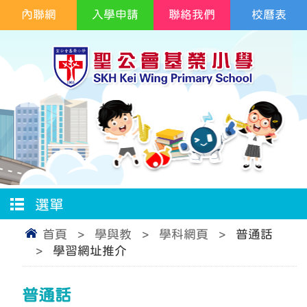
內聯網
入學申請
聯絡我們
校曆表
選單
首頁
>
學與教
>
學科網頁
>
普通話
>
學習網址推介
普通話