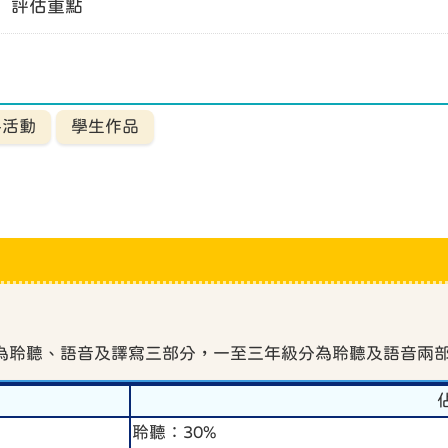
評估重點
科活動
學生作品
分為聆聽、語音及譯寫三部分，一至三年級分為聆聽及語音兩
聆聽：30%