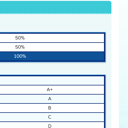
50%
50%
100%
A+
A
B
C
D