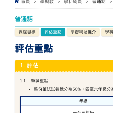
首頁
>
學與教
>
學科網頁
>
普通話
>
普通話
課程目標
評估重點
學習網址推介
學
評估重點
1. 評估
1.1. 筆試重點
整份筆試試卷總分為50%，四至六年級
年級
一至三年級