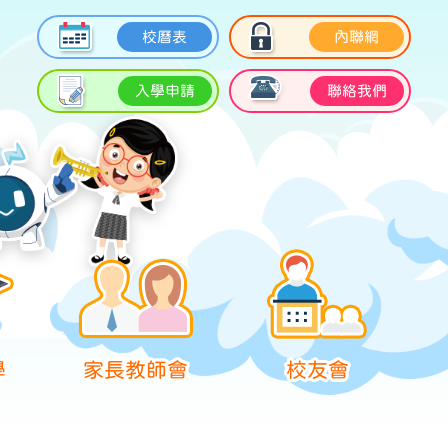
校曆表
內聯網
入學申請
聯絡我們
學
家長教師會
校友會