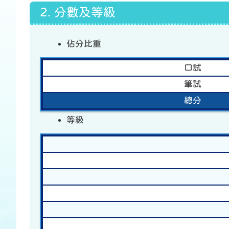
2. 分數及等級
佔分比重
口試
筆試
總分
等級