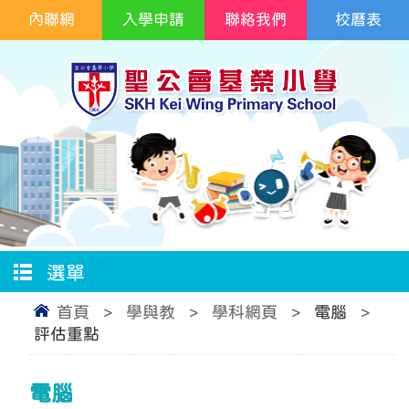
內聯網
入學申請
聯絡我們
校曆表
選單
首頁
>
學與教
>
學科網頁
>
電腦
>
評估重點
電腦