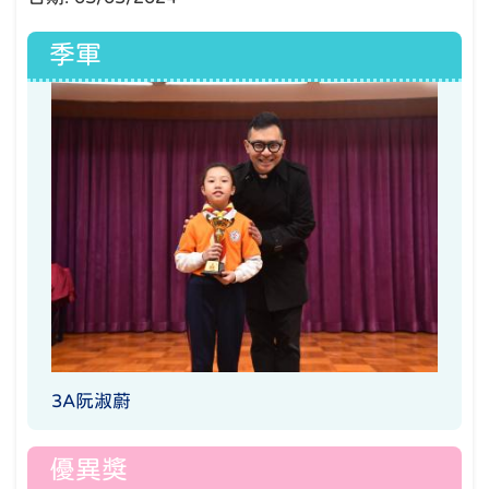
季軍
3A阮淑蔚
優異獎