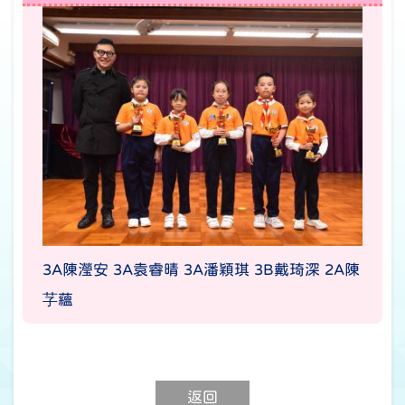
3A陳瀅安 3A袁睿晴 3A潘穎琪 3B戴琦深 2A陳
芓蘊
返回