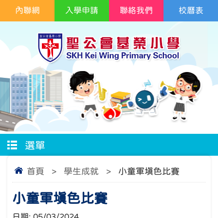
內聯網
入學申請
聯絡我們
校曆表
選單
首頁
>
學生成就
>
小童軍填色比賽
小童軍填色比賽
日期:
05/03/2024