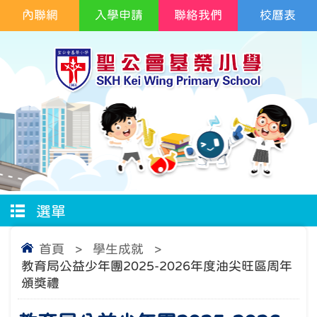
內聯網
入學申請
聯絡我們
校曆表
選單
首頁
>
學生成就
>
教育局公益少年團2025-2026年度油尖旺區周年
頒獎禮