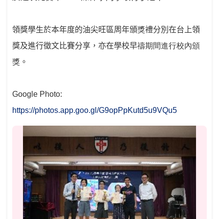
領獎學生於本年度的油尖旺區周年頒
獎
禮分別在台上領
獎及進行徵文比賽分享，亦在學校早
禱期間進行校內頒
獎
。
Google Photo:
https://photos.app.goo.gl/G9opPpKutd5u9VQu5