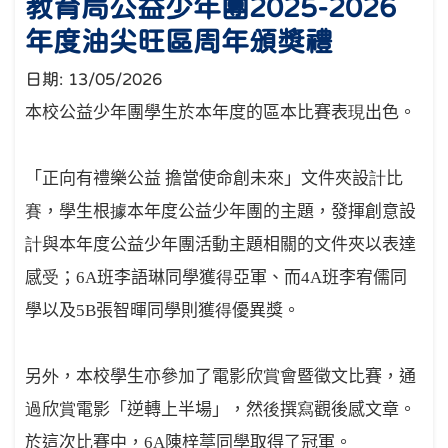
教育局公益少年團2025-2026
年度油尖旺區周年頒獎禮
日期:
13/05/2026
本校公益少年團學生於本年度的區本比賽表
現
出色。
「正向有禮樂公益 擔當使命創未來」文件夾設
計
比
賽
，學生根
據
本年度公益少年團的主題，發揮創意設
計
與本年度公益少年團活動主題相關的文件夾以表達
感
受
；
6A
班李語琳同學獲
得
亞軍、而
4A
班李宥儒同
學以及
5B
張智暉同學則獲
得
優異獎。
另
外
，本校學生亦參
加
了電影欣
賞
會暨徵文比賽，通
過
欣
賞
電影「逆轉上半場」，然
後
撰
寫
觀後感文章。
於這次比賽中，
6A
陳梓葶同學取得了冠軍。