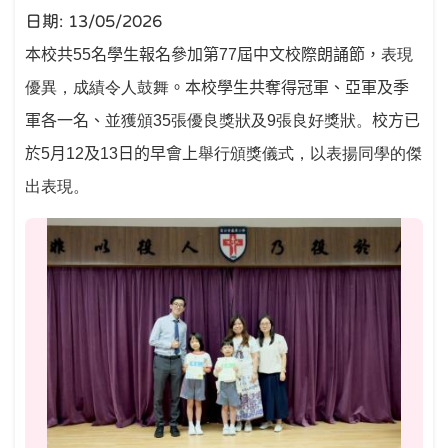
日期:
13/05/2026
本校共
55
名學生報名參加第
77
屆中文校際朗誦節，
表現
優異，成績令人鼓舞
。本校學生共奪得冠軍、亞軍及季
軍各一名、
並獲頒
35
張優良獎狀及
9
張良好獎狀
。
校方已
於
5
月
12
及
13
日的早會上
舉行頒獎儀式，以表揚同學的傑
出表現
。