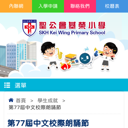
內聯網
入學申請
聯絡我們
校曆表
選單
首頁
>
學生成就
>
第77屆中文校際朗誦節
第77屆中文校際朗誦節