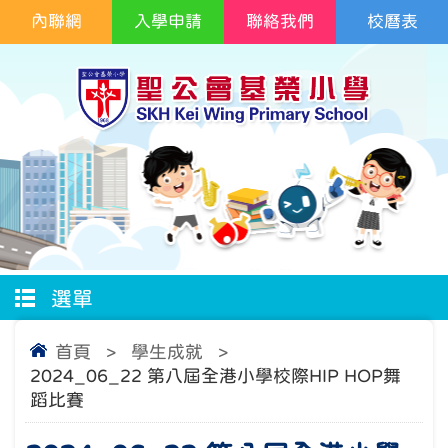
內聯網
入學申請
聯絡我們
校曆表
選單
首頁
>
學生成就
>
2024_06_22 第八屆全港小學校際HIP HOP舞
蹈比賽