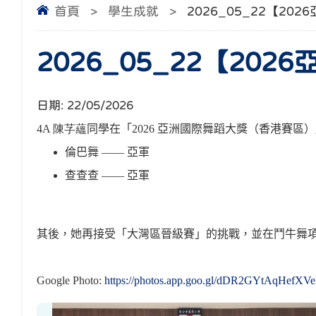
首頁
>
學生成就
>
2026_05_22【20
2026_05_22【20
日期:
22/05/2026
4A
陳芓蘊
同學在「
2026
亞洲國際舞蹈大獎（香港賽區）
倫巴舞
——
亞軍
查查查
——
亞軍
其後，她再接受「大灣區晉級賽」的挑戰，並在鬥牛舞
Google Photo:
https://photos.app.goo.gl/dDR2GYtAqHefXV