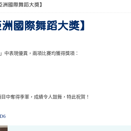
26亞洲國際舞蹈大獎】
26亞洲國際舞蹈大獎】
」中表現優異，兩項比賽均獲得獎項：
項目中奪得季軍，成績令人鼓舞，特此祝賀！
eD6