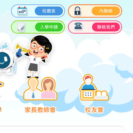
校曆表
內聯網
入學申請
聯絡我們
學
家長教師會
校友會