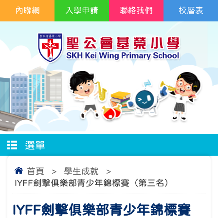
內聯網
入學申請
聯絡我們
校曆表
選單
首頁
>
學生成就
>
IYFF劍擊俱樂部青少年錦標賽（第三名）
IYFF劍擊俱樂部青少年錦標賽