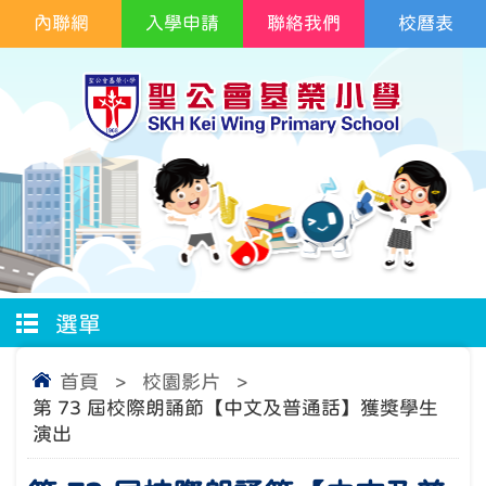
內聯網
入學申請
聯絡我們
校曆表
選單
首頁
>
校園影片
>
第 73 屆校際朗誦節【中文及普通話】獲獎學生
演出