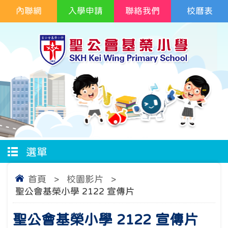
內聯網
入學申請
聯絡我們
校曆表
選單
首頁
>
校園影片
>
聖公會基榮小學 2122 宣傳片
聖公會基榮小學 2122 宣傳片