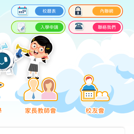
校曆表
內聯網
入學申請
聯絡我們
學
家長教師會
校友會