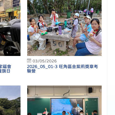
03/05/2026
家福會
2026_05_01-3 旺角區金紫荊獎章考
賣旗日
驗營