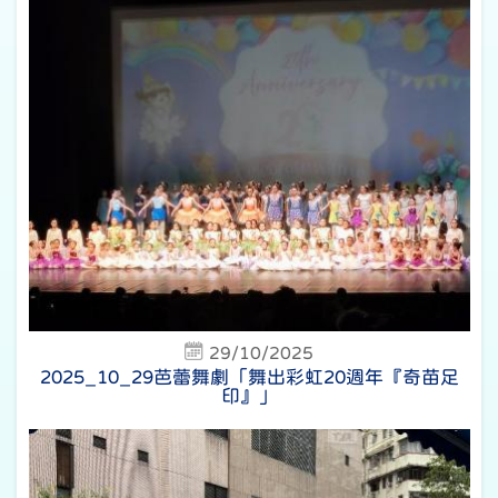
29/10/2025
2025_10_29芭蕾舞劇「舞出彩虹20週年『奇苗足
印』」