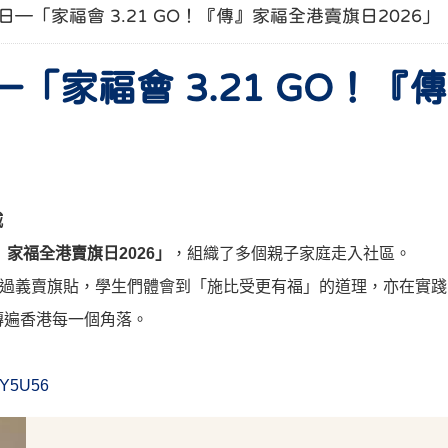
—「家福會 3.21 GO！『傳』家福全港賣旗日2026」
「家福會 3.21 GO！『
城
』家福全港賣旗日
2026
」
，組織了多個親子家庭走入社區。
過義賣旗貼，學生們體會到「施比受更有福」的道理，亦在實踐
傳遍香港每一個角落。
hWY5U56