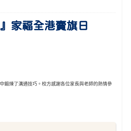
傳』家福全港賣旗日
中鍛煉了溝通技巧。校方感謝各位家長與老師的熱情參