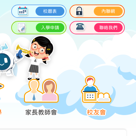
校曆表
內聯網
入學申請
聯絡我們
學
家長教師會
校友會