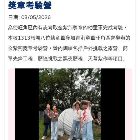
獎章考驗營
日期:
03/05/2026
為使旺角區內有志考取
金紫荊獎章
的幼童軍完
成
考
驗
，
本
校
1313
旅
團八位幼
童
軍參
加
香港童軍旺角區會舉辦的
金紫荊獎章考驗營
，營內訓
練
包
括戶外挑戰之露營、簡
單先鋒工程、歷險挑戰之黑夜歷程、天幕紮作等項目。