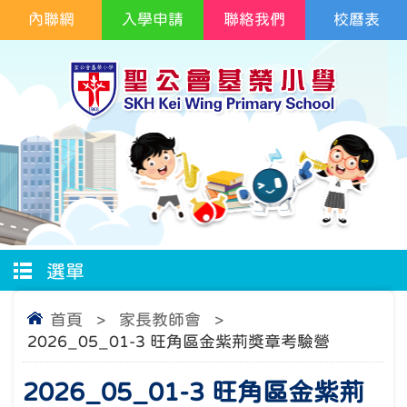
內聯網
入學申請
聯絡我們
校曆表
選單
首頁
>
家長教師會
>
2026_05_01-3 旺角區金紫荊獎章考驗營
2026_05_01-3 旺角區金紫荊