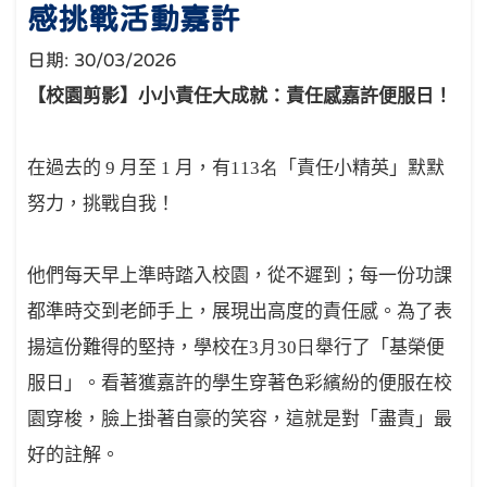
感挑戰活動嘉許
日期:
30/03/2026
【校園剪影】小小責任大成就：責任感嘉許便服日！
在過去的
9
月至
1
月，有
113
名
「責任小精英」默默
努力，挑戰自我！
他們每天早上準時踏入校園，從不遲到；每一份功課
都準時交到老師手上，展現出高度的責任感。為了表
揚這份難得的堅持，學校在
3
月
30
日
舉行了「基榮便
服日」。看著獲嘉許的學生穿著色彩繽紛的便服在校
園穿梭，臉上掛著自豪的笑容，這就是對「盡責」最
好的註解。