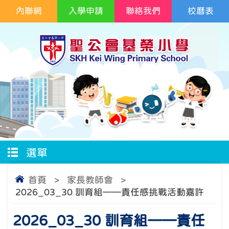
內聯網
入學申請
聯絡我們
校曆表
選單
首頁
>
家長教師會
>
2026_03_30 訓育組——責任感挑戰活動嘉許
2026_03_30 訓育組——責任