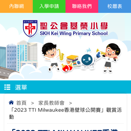
內聯網
入學申請
聯絡我們
校曆表
選單
首頁
>
家長教師會
>
「2023 TTI Milwaukee香港壁球公開賽」觀賞活
動