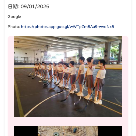
日期:
09/01/2025
Google
Photo:
https://photos.app.goo.gl/wWTpZm8Aa9rwvoNx5