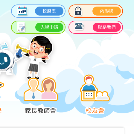
校曆表
內聯網
入學申請
聯絡我們
學
家長教師會
校友會