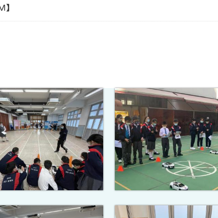
EM】
】