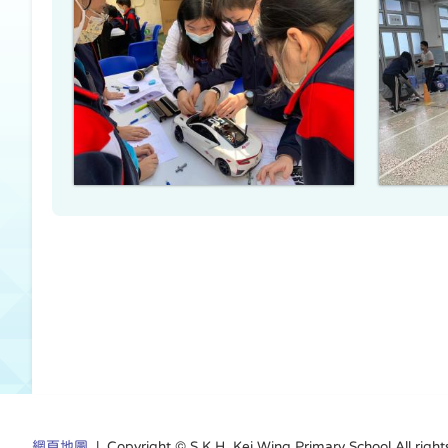
網頁地圖
| Copyright © S.K.H. Kei Wing Primary School All right