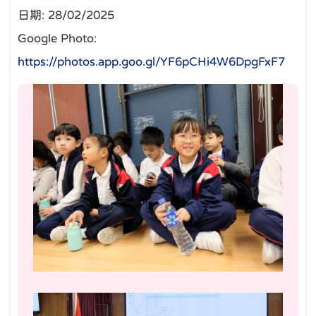
日期:
28/02/2025
Google Photo:
https://photos.app.goo.gl/YF6pCHi4W6DpgFxF7