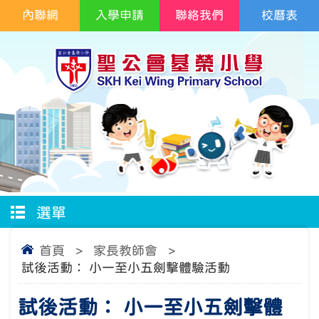
內聯網
入學申請
聯絡我們
校曆表
選單
首頁
>
家長教師會
>
試後活動： 小一至小五劍擊體驗活動
試後活動： 小一至小五劍擊體