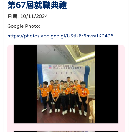
第67屆就職典禮
日期:
10/11/2024
Google Photo:
https://photos.app.goo.gl/UStU6r6nvzafKP496