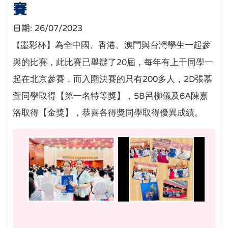
賽
日期:
26/07/2023
墨彩杯】為全中國、香港、澳門與台灣學生一起參
【
與的比賽，此比賽已舉辦了
屆，每年有上千同學一
20
起在北京參賽，而入圍決賽的只有
多人，
張慕
200
2D
萱同學取得【第一名特等獎】，
呂柳儀及
陳嘉
5B
6A
洛取得【金獎】，恭喜各得獎同學取得優異成績。