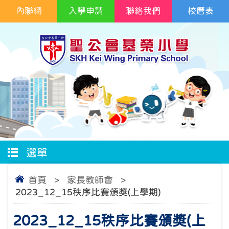
內聯網
入學申請
聯絡我們
校曆表
選單
首頁
>
家長教師會
>
2023_12_15秩序比賽頒獎(上學期)
2023_12_15秩序比賽頒獎(上