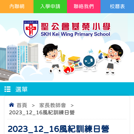
內聯網
入學申請
聯絡我們
校曆表
選單
首頁
>
家長教師會
>
2023_12_16風紀訓練日營
2023_12_16風紀訓練日營