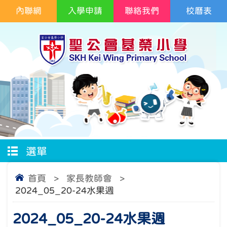
內聯網
入學申請
聯絡我們
校曆表
選單
首頁
>
家長教師會
>
2024_05_20-24水果週
2024_05_20-24水果週