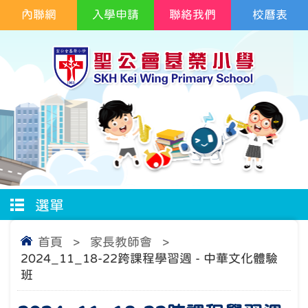
內聯網
入學申請
聯絡我們
校曆表
選單
首頁
>
家長教師會
>
2024_11_18-22跨課程學習週 - 中華文化體驗
班