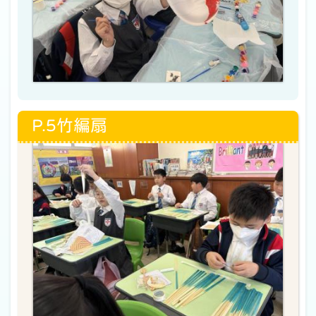
P.5竹編扇