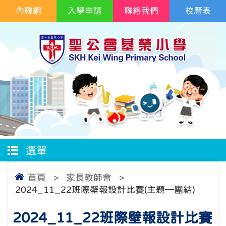
內聯網
入學申請
聯絡我們
校曆表
選單
首頁
>
家長教師會
>
2024_11_22班際壁報設計比賽(主題—團結)
2024_11_22班際壁報設計比賽