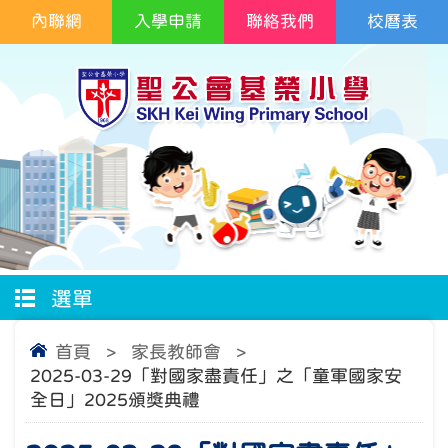
內聯網
入學申請
聯絡我們
校曆表
選單
首頁
>
家長教師會
>
2025-03-29「對國家盡責任」之「童軍國家安
全日」2025頒獎典禮