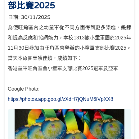
部比賽2025
日期:
30/11/2025
為使旺角區內之
幼
童軍從不同方面得到更多樂趣，鍛鍊
和提高反應和協調能力，本校
1313
旅小
童軍團於
2025
年
11
月
30
日參加由旺角區會舉辦的
小
童軍
支部
比賽
2025
。
當天本
旅
團榮獲佳績，成績如下：
香
港
童軍
旺角區
會小
童軍支部比賽
2025
冠軍及亞軍
Google Photo:
https://photos.app.goo.gl/zXdH7jQNuM6iVpXX8