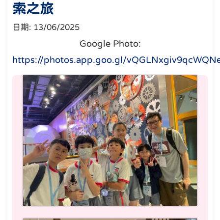
索之旅
日期:
13/06/2025
Google Photo:
https://photos.app.goo.gl/vQGLNxgiv9qcWQN