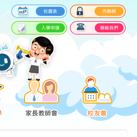
校曆表
內聯網
入學申請
聯絡我們
學
家長教師會
校友會