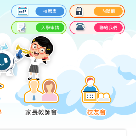
校曆表
內聯網
入學申請
聯絡我們
學
家長教師會
校友會