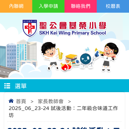
內聯網
入學申請
聯絡我們
校曆表
選單
首頁
>
家長教師會
>
2025_06_23-24 試後活動：二年級合味道工作
坊