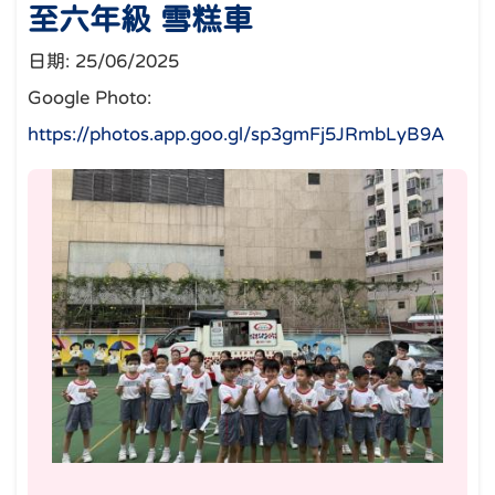
至六年級 雪糕車
日期:
25/06/2025
Google Photo:
https://photos.app.goo.gl/sp3gmFj5JRmbLyB9A