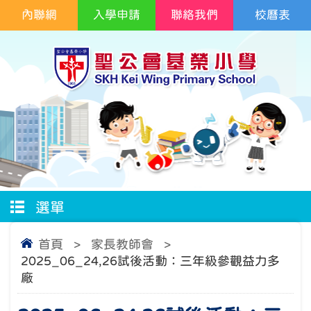
內聯網
入學申請
聯絡我們
校曆表
選單
首頁
>
家長教師會
>
2025_06_24,26試後活動：三年級參觀益力多
廠