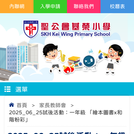
內聯網
入學申請
聯絡我們
校曆表
選單
首頁
>
家長教師會
>
2025_06_25試後活動：一年級 「繪本圖書x和
階粉彩」