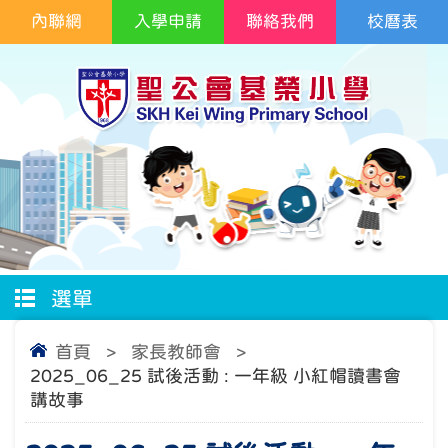
內聯網
入學申請
聯絡我們
校曆表
選單
首頁
>
家長教師會
>
2025_06_25 試後活動 : 一年級 小紅帽讀書會
講故事