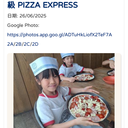
級 PIZZA EXPRESS
日期:
26/06/2025
Google Photo:
https://photos.app.goo.gl/ADTuHkLiofX2TeF7A
2A
/
2B
/
2C
/
2D