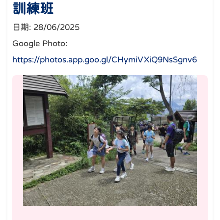
訓練班
日期:
28/06/2025
Google Photo:
https://photos.app.goo.gl/CHymiVXiQ9NsSgnv6