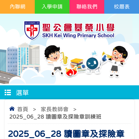
內聯網
入學申請
聯絡我們
校曆表
選單
首頁
>
家長教師會
>
2025_06_28 讀圖章及探險章訓練班
2025_06_28 讀圖章及探險章